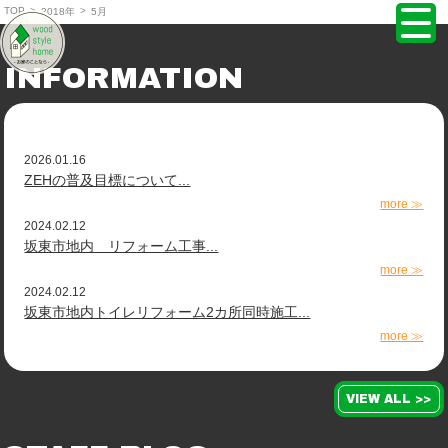
TOP
>
>
2018年
5月
株式会社ウッドスタイルホーム TOPPAGE
INFORMATION
2026.01.16
ZEHの普及目標について...
more ≫
2024.02.12
坂東市地内 リフォーム工事...
more ≫
2024.02.12
坂東市地内トイレリフォーム2カ所同時施工...
more ≫
VIEW ALL >>