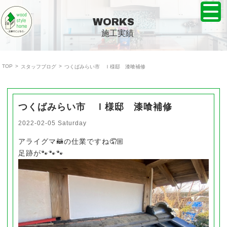
株式会社ウッドスタイルホーム TOPPAGE
WORKS
施工実績
TOP
>
>
スタッフブログ
つくばみらい市 Ｉ様邸 漆喰補修
つくばみらい市 Ｉ様邸 漆喰補修
2022-02-05 Saturday
アライグマ🦝の仕業ですね🤦🏼
足跡が🐾🐾🐾