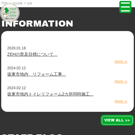
TOP
>
>
2019年
9月
株式会社ウッドスタイルホーム TOPPAGE
INFORMATION
2026.01.16
ZEHの普及目標について...
more ≫
2024.02.12
坂東市地内 リフォーム工事...
more ≫
2024.02.12
坂東市地内トイレリフォーム2カ所同時施工...
more ≫
VIEW ALL >>