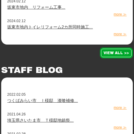
2024.02.12
坂東市地内 リフォーム工事...
more ≫
2024.02.12
坂東市地内トイレリフォーム2カ所同時施工...
more ≫
VIEW ALL >>
STAFF BLOG
2022.02.05
つくばみらい市 Ｉ様邸 漆喰補修...
more ≫
2021.04.26
埼玉県さいたま市 Ｔ様邸地鎮祭...
more ≫